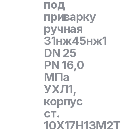
под
приварку
ручная
31нж45нж1
DN 25
PN 16,0
МПа
УХЛ1,
корпус
ст.
10Х17Н13М2Т