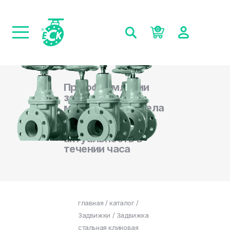
0
При оформлении
заказа на сайте,
менеджеры отдела
продаж
подтверждают
актуальность в
течении часа
главная
/
каталог
/
Задвижки
/ Задвижка
стальная клиновая