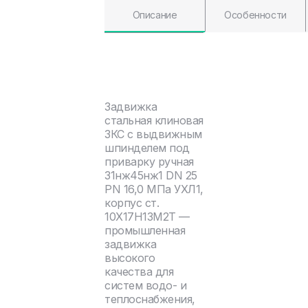
Описание
Особенности
Задвижка
стальная клиновая
ЗКС с выдвижным
шпинделем под
приварку ручная
31нж45нж1 DN 25
PN 16,0 МПа УХЛ1,
корпус ст.
10Х17Н13М2Т —
промышленная
задвижка
высокого
качества для
систем водо- и
теплоснабжения,