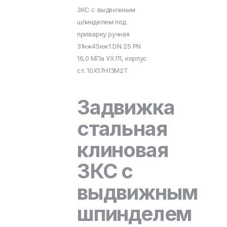
ЗКС с выдвижным
шпинделем под
приварку ручная
31нж45нж1 DN 25 PN
16,0 МПа УХЛ1, корпус
ст. 10Х17Н13М2Т
Задвижка
стальная
клиновая
ЗКС с
выдвижным
шпинделем