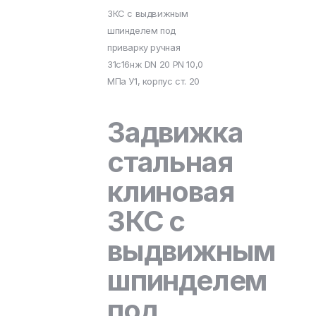
ЗКС с выдвижным
шпинделем под
приварку ручная
31с16нж DN 20 PN 10,0
МПа У1, корпус ст. 20
Задвижка
стальная
клиновая
ЗКС с
выдвижным
шпинделем
под