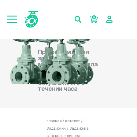
0
При оформлении
заказа на сайте,
менеджеры отдела
продаж
подтверждают
актуальность в
течении часа
главная
/
каталог
/
Задвижки
/ Задвижка
стальная клиновая