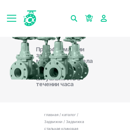
0
При оформлении
заказа на сайте,
менеджеры отдела
продаж
подтверждают
актуальность в
течении часа
главная
/
каталог
/
Задвижки
/ Задвижка
стальная клиновая