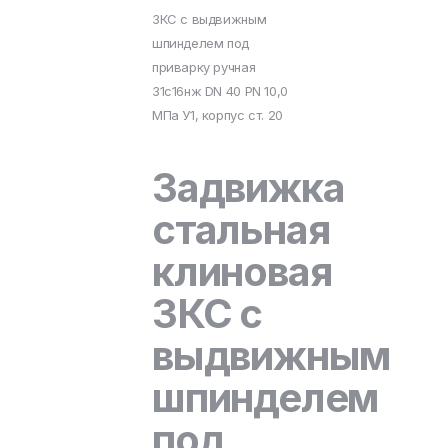
ЗКС с выдвижным
шпинделем под
приварку ручная
31с16нж DN 40 PN 10,0
МПа У1, корпус ст. 20
Задвижка
стальная
клиновая
ЗКС с
выдвижным
шпинделем
под