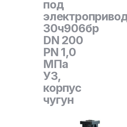
под
электроприво
30ч906бр
DN 200
PN 1,0
МПа
У3,
корпус
чугун