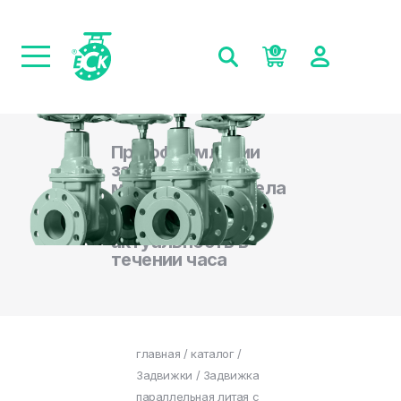
0
При оформлении
заказа на сайте,
менеджеры отдела
продаж
подтверждают
актуальность в
течении часа
главная
/
каталог
/
Задвижки
/ Задвижка
параллельная литая с