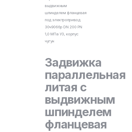
выдвижным
шпинделем фланцевая
под электропривод
30ч906бр DN 200 PN
1,0 МПа У3, корпус
чугун
Задвижка
параллельная
литая с
выдвижным
шпинделем
фланцевая