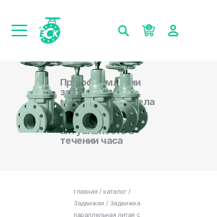
0
При оформлении
заказа на сайте,
менеджеры отдела
продаж
подтверждают
актуальность в
течении часа
главная
/
каталог
/
Задвижки
/ Задвижка
параллельная литая с