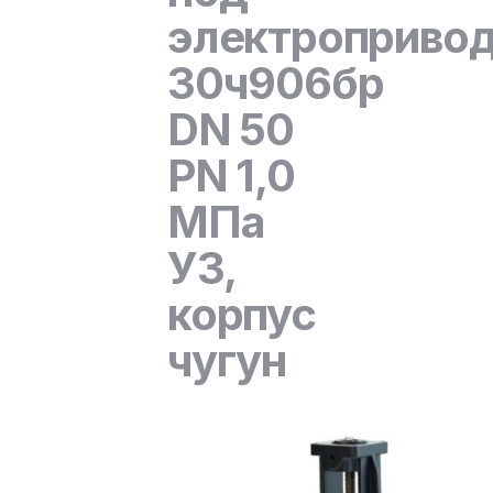
электроприво
30ч906бр
DN 50
PN 1,0
МПа
У3,
корпус
чугун