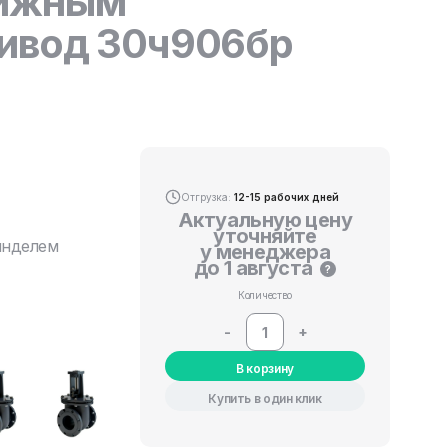
вижным
ивод 30ч906бр
Отгрузка:
12-15 рабочих дней
Актуальную цену
уточняйте
инделем
у менеджера
до 1 августа
?
Количество
-
+
В корзину
Купить в один клик