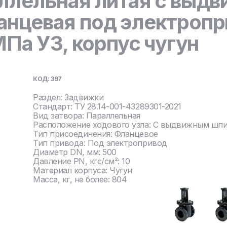
ллельная литая с выд
нцевая под электропр
МПа У3, корпус чугун
КОД: 397
Раздел: Задвижки
Стандарт: ТУ 28.14-001-43289301-2021
Вид затвора: Параллельная
Расположение ходового узла: С выдвижным шп
Тип присоединения: Фланцевое
Тип привода: Под электропривод
Диаметр DN, мм: 500
Давление PN, кгс/см²: 10
Материал корпуса: Чугун
Масса, кг, не более: 804