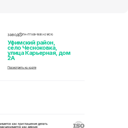
завод
ПН–ПТ 9.00–18.00 (+2 МСК)
Уфимский район,
село Чесноковка,
улица Карьерная, дом
2А
Посмотреть на карте
ивается как приглашение делать
 расценивается как деяние,