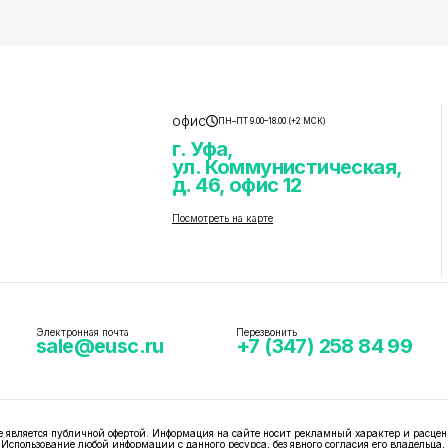
офис
ПН–ПТ 9.00–18.00 (+2 МСК)
г. Уфа,
ул. Коммунистическая,
д. 46, офис 12
Посмотреть на карте
Электронная почта
Перезвонить
sale@eusc.ru
+7 (347) 258 84 99
вляется публичной офертой. Информация на сайте носит рекламный характер и расцен
 Использование любой информации с данного ресурса, без явного согласия его владельца,