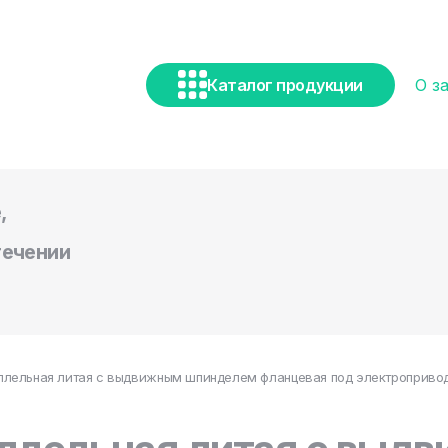
Каталог продукции
О з
,
течении
лельная литая с выдвижным шпинделем фланцевая под электропривод 3