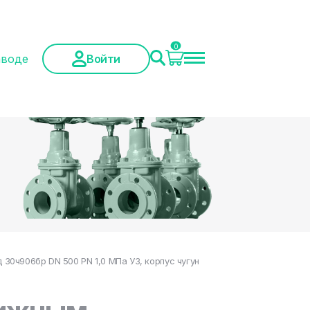
0
аводе
Войти
0ч906бр DN 500 PN 1,0 МПа У3, корпус чугун