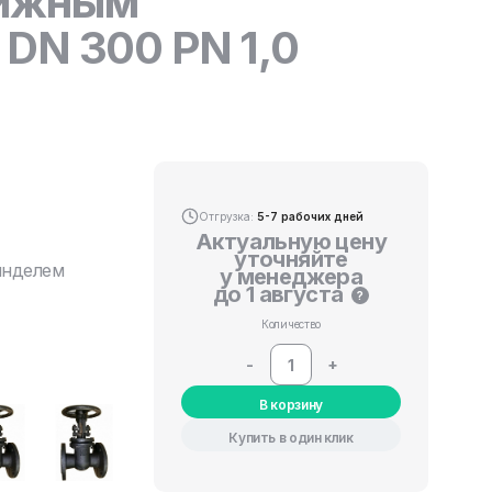
вижным
DN 300 PN 1,0
Отгрузка:
5-7 рабочих дней
Актуальную цену
уточняйте
инделем
у менеджера
до 1 августа
?
Количество
-
+
В корзину
Купить в один клик