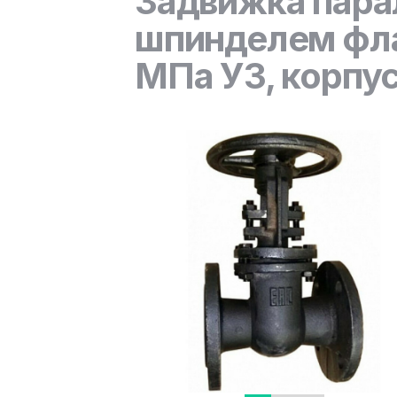
Задвижка пара
шпинделем фла
МПа У3, корпус