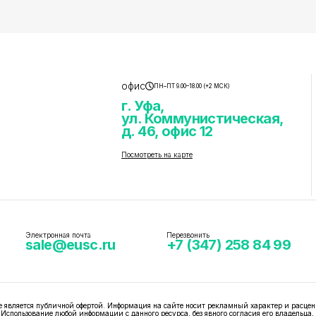
офис
ПН–ПТ 9.00–18.00 (+2 МСК)
г. Уфа,
ул. Коммунистическая,
д. 46, офис 12
Посмотреть на карте
Электронная почта
Перезвонить
sale@eusc.ru
+7 (347) 258 84 99
вляется публичной офертой. Информация на сайте носит рекламный характер и расцен
 Использование любой информации с данного ресурса, без явного согласия его владельца,