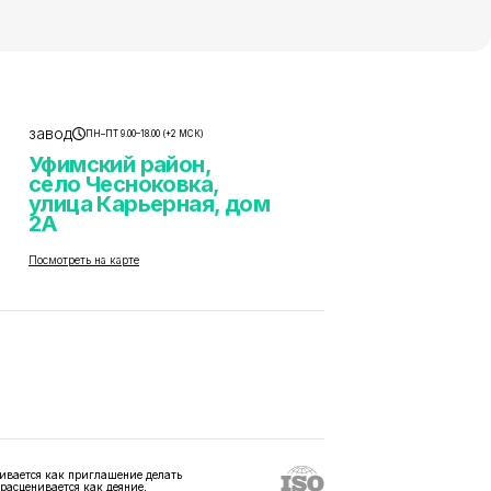
завод
ПН–ПТ 9.00–18.00 (+2 МСК)
Уфимский район,
село Чесноковка,
улица Карьерная, дом
2А
Посмотреть на карте
ивается как приглашение делать
 расценивается как деяние,