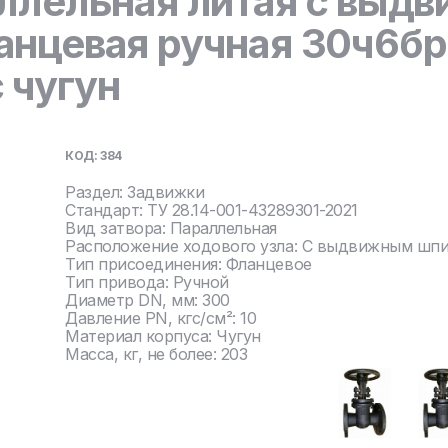
ллельная литая с выд
нцевая ручная 30ч6бр 
 чугун
КОД: 384
Раздел: Задвижки
Стандарт: ТУ 28.14-001-43289301-2021
Вид затвора: Параллельная
Расположение ходового узла: С выдвижным шп
Тип присоединения: Фланцевое
Тип привода: Ручной
Диаметр DN, мм: 300
Давление PN, кгс/см²: 10
Материал корпуса: Чугун
Масса, кг, не более: 203