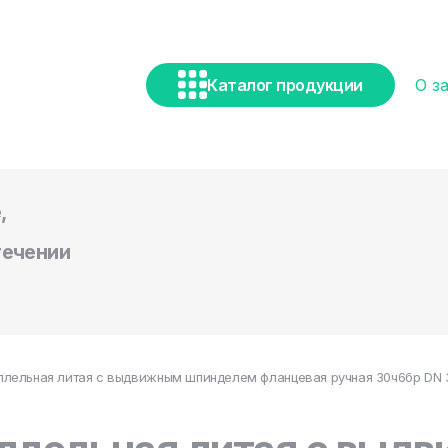
Каталог продукции
О з
,
течении
лельная литая с выдвижным шпинделем фланцевая ручная 30ч6бр DN 30