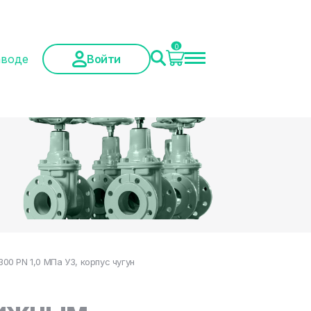
0
аводе
Войти
0 PN 1,0 МПа У3, корпус чугун