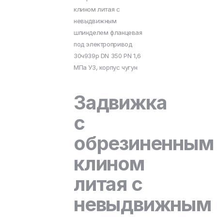
клином литая с
невыдвижным
шпинделем фланцевая
под электропривод
30ч939р DN 350 PN 1,6
МПа У3, корпус чугун
Задвижка
с
обрезиненным
клином
литая с
невыдвижным