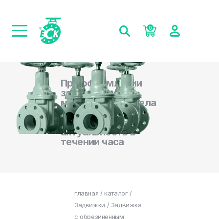
0
При оформлении
заказа на сайте,
менеджеры отдела
продаж
подтверждают
актуальность в
течении часа
главная
/
каталог
/
Задвижки
/ Задвижка
с обрезиненным