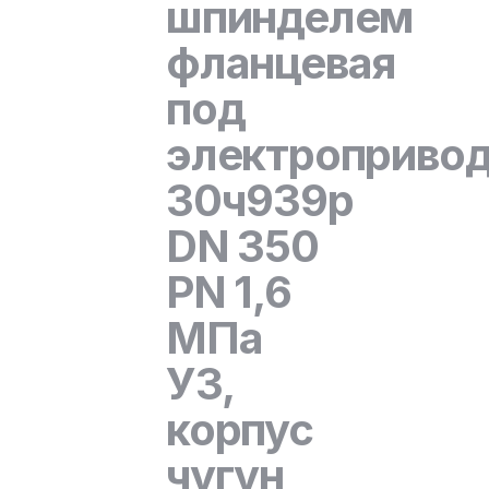
шпинделем
фланцевая
под
электроприво
30ч939р
DN 350
PN 1,6
МПа
У3,
корпус
чугун