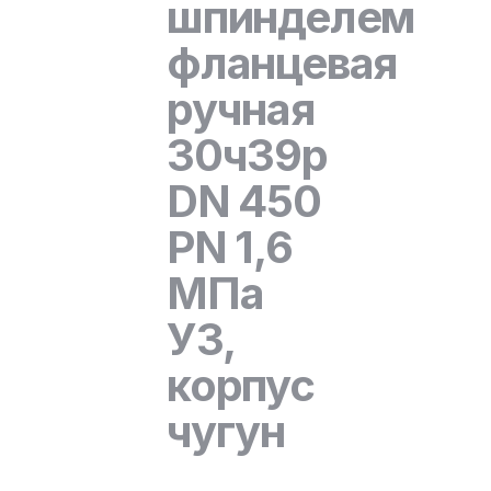
шпинделем
фланцевая
ручная
30ч39р
DN 450
PN 1,6
МПа
У3,
корпус
чугун