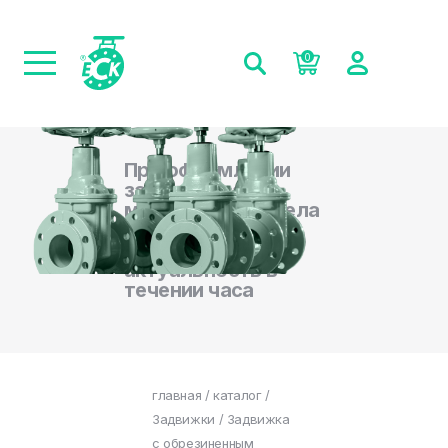
0
При оформлении
заказа на сайте,
менеджеры отдела
продаж
подтверждают
актуальность в
течении часа
главная
/
каталог
/
Задвижки
/ Задвижка
с обрезиненным