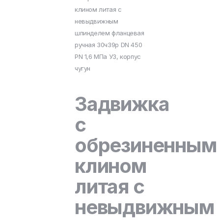
клином литая с
невыдвижным
шпинделем фланцевая
ручная 30ч39р DN 450
PN 1,6 МПа У3, корпус
чугун
Задвижка
с
обрезиненным
клином
литая с
невыдвижным