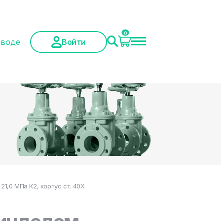
0
аводе
Войти
,0 МПа К2, корпус ст. 40Х