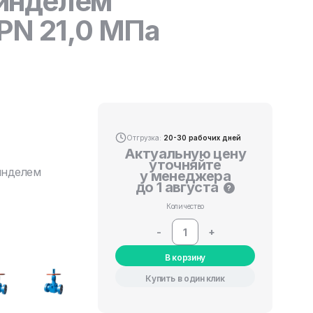
инделем
PN 21,0 МПа
Отгрузка:
20-30 рабочих дней
Актуальную цену
уточняйте
инделем
у менеджера
до 1 августа
?
Количество
-
+
В корзину
Купить в один клик