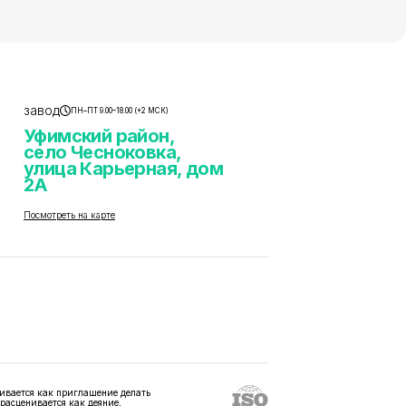
завод
ПН–ПТ 9.00–18.00 (+2 МСК)
Уфимский район,
село Чесноковка,
улица Карьерная, дом
2А
Посмотреть на карте
ивается как приглашение делать
 расценивается как деяние,