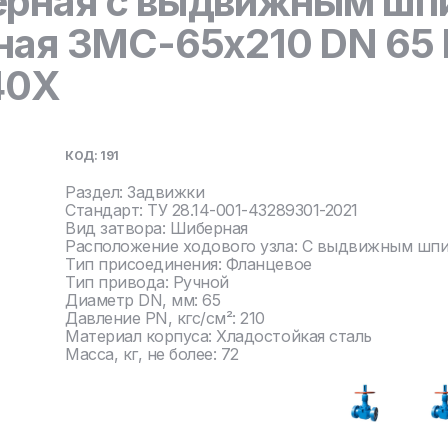
ерная с выдвижным шп
ная ЗМС-65х210 DN 65 
 40Х
КОД: 191
Раздел: Задвижки
Стандарт: ТУ 28.14-001-43289301-2021
Вид затвора: Шиберная
Расположение ходового узла: С выдвижным шп
Тип присоединения: Фланцевое
Тип привода: Ручной
Диаметр DN, мм: 65
Давление PN, кгс/см²: 210
Материал корпуса: Хладостойкая сталь
Масса, кг, не более: 72