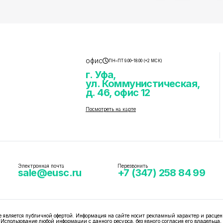
офис
ПН–ПТ 9.00–18.00 (+2 МСК)
г. Уфа,
ул. Коммунистическая,
д. 46, офис 12
Посмотреть на карте
Электронная почта
Перезвонить
sale@eusc.ru
+7 (347) 258 84 99
вляется публичной офертой. Информация на сайте носит рекламный характер и расцен
 Использование любой информации с данного ресурса, без явного согласия его владельца,