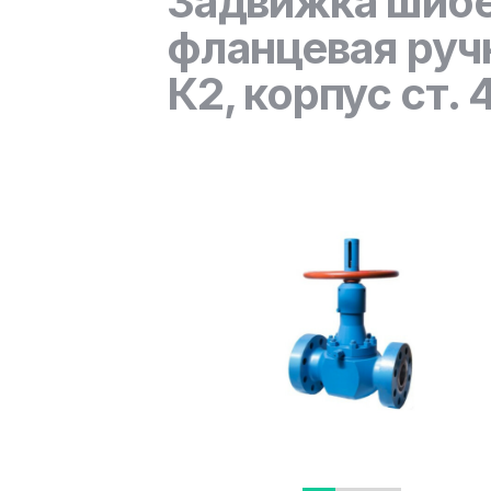
Задвижка шиб
фланцевая руч
К2, корпус ст.