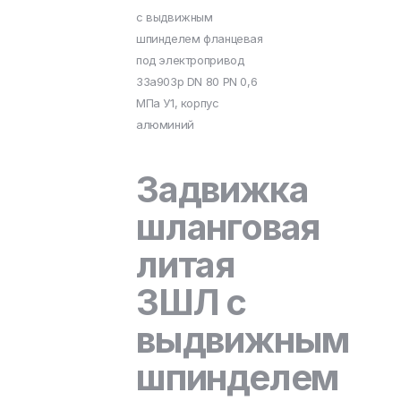
с выдвижным
шпинделем фланцевая
под электропривод
33а903р DN 80 PN 0,6
МПа У1, корпус
алюминий
Задвижка
шланговая
литая
ЗШЛ с
выдвижным
шпинделем