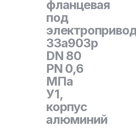
фланцевая
под
электроприво
33а903р
DN 80
PN 0,6
МПа
У1,
корпус
алюминий