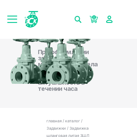
0
При оформлении
заказа на сайте,
менеджеры отдела
продаж
подтверждают
актуальность в
течении часа
главная
/
каталог
/
Задвижки
/ Задвижка
шланговая литая ЗШЛ