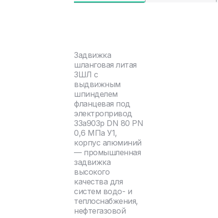
Задвижка
шланговая литая
ЗШЛ с
выдвижным
шпинделем
фланцевая под
электропривод
33а903р DN 80 PN
0,6 МПа У1,
корпус алюминий
— промышленная
задвижка
высокого
качества для
систем водо- и
теплоснабжения,
нефтегазовой