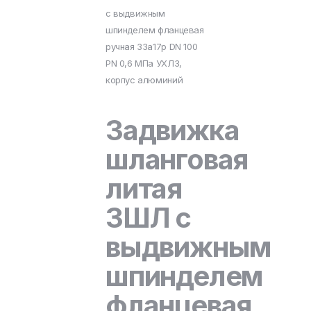
с выдвижным
шпинделем фланцевая
ручная 33а17р DN 100
PN 0,6 МПа УХЛ3,
корпус алюминий
Задвижка
шланговая
литая
ЗШЛ с
выдвижным
шпинделем
фланцевая