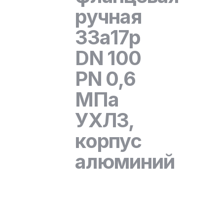
ручная
33а17р
DN 100
PN 0,6
МПа
УХЛ3,
корпус
алюминий