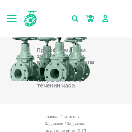
0
При оформлении
заказа на сайте,
менеджеры отдела
продаж
подтверждают
актуальность в
течении часа
главная
/
каталог
/
Задвижки
/ Задвижка
шланговая литая ЗШЛ