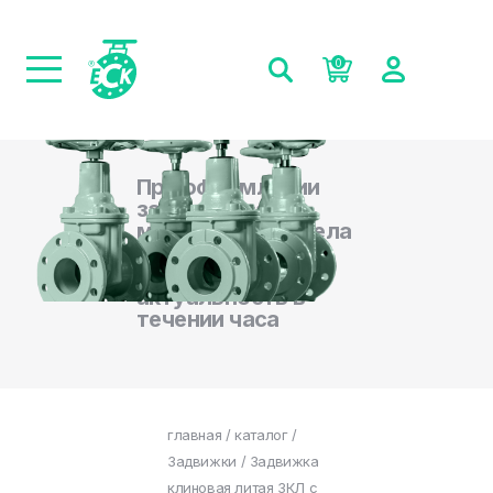
0
При оформлении
заказа на сайте,
менеджеры отдела
продаж
подтверждают
актуальность в
течении часа
главная
/
каталог
/
Задвижки
/ Задвижка
клиновая литая ЗКЛ с