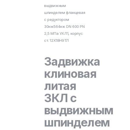
выдвижным
шпинделем фланцевая
с редуктором
30нж564нж DN 600 PN
2,5 МПа УХЛ1, корпус
ст. 12Х18Н9ТЛ
Задвижка
клиновая
литая
ЗКЛ с
выдвижным
шпинделем