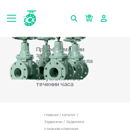
0
При оформлении
заказа на сайте,
менеджеры отдела
продаж
подтверждают
актуальность в
течении часа
главная
/
каталог
/
Задвижки
/ Задвижка
стальная клиновая