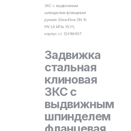
ЗКС с выдвижным
шпинделем фланцевая
ручная 30нж41нж DN 15
PN 1,6 МПа УХЛ1,
корпус ст. 12Х18Н10Т
Задвижка
стальная
клиновая
ЗКС с
выдвижным
шпинделем
фланцевая