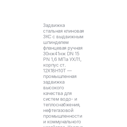
Задвижка
стальная клиновая
ЗКС с выдвижным
шпинделем
фланцевая ручная
30нж41нж DN 15
PN 1,6 МПа УХЛ1,
корпус ст.
12Х18Н10Т —
промышленная
задвижка
высокого
качества для
систем водо- и
теплоснабжения,
нефтегазовой
промышленности
и коммунального