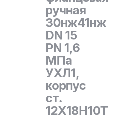
ручная
30нж41нж
DN 15
PN 1,6
МПа
УХЛ1,
корпус
ст.
12Х18Н10Т