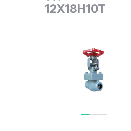
12Х18Н10Т