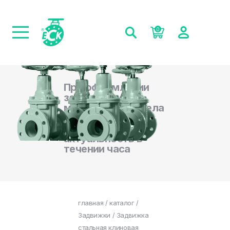
0
При оформлении
заказа на сайте,
менеджеры отдела
продаж
подтверждают
актуальность в
течении часа
главная
/
каталог
/
Задвижки
/ Задвижка
стальная клиновая