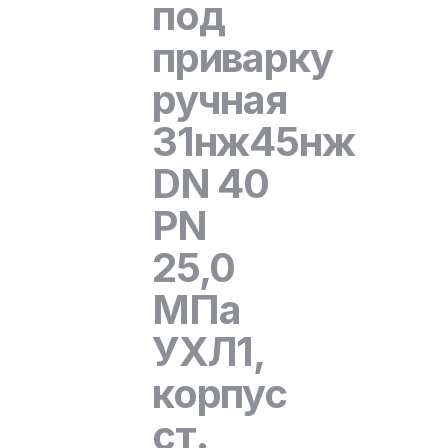
под
приварку
ручная
31нж45нж
DN 40
PN
25,0
МПа
УХЛ1,
корпус
ст.