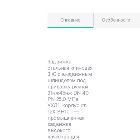
Описание
Особенности
Задвижка
стальная клиновая
ЗКС с выдвижным
шпинделем под
приварку ручная
31нж45нж DN 40
PN 25,0 МПа
УХЛ1, корпус ст.
12Х18Н10Т —
промышленная
задвижка
высокого
качества для