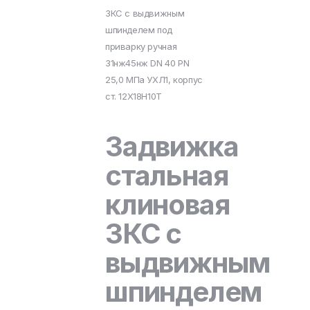
ЗКС с выдвижным
шпинделем под
приварку ручная
31нж45нж DN 40 PN
25,0 МПа УХЛ1, корпус
ст. 12Х18Н10Т
Задвижка
стальная
клиновая
ЗКС с
выдвижным
шпинделем